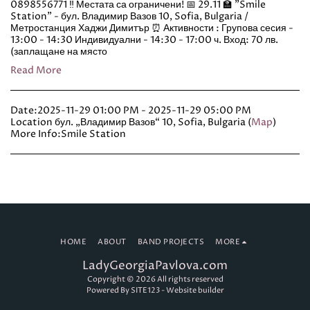
0898556771 ‼️ Местата са ограничени! 📅 29.11 🏫 "Smile
Station" - бул. Владимир Вазов 10, Sofia, Bulgaria /
Метростанция Хаджи Димитър ⏰️ Активности : Групова сесия -
13:00 - 14:30 Индивидуални - 14:30 - 17:00 ч. Вход: 70 лв.
(заплащане на място
Read More
Date:
2025-11-29 01:00 PM - 2025-11-29 05:00 PM
Location
бул. „Владимир Вазов“ 10, Sofia, Bulgaria (
Map
)
More Info:
Smile Station
HOME
ABOUT
BAND PROJECTS
MORE
LadyGeorgiaPavlova.com
Copyright © 2026 All rights reserved
Powered By
SITE123
-
Website builder