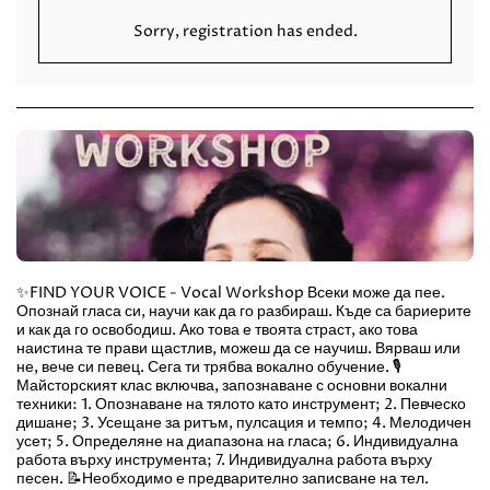
Sorry, registration has ended.
✨FIND YOUR VOICE - Vocal Workshop Всеки може да пее.
Опознай гласа си, научи как да го разбираш. Къде са бариерите
и как да го освободиш. Ако това е твоята страст, ако това
наистина те прави щастлив, можеш да се научиш. Вярваш или
не, вече си певец. Сега ти трябва вокално обучение. 🎙
Майсторският клас включва, запознаване с основни вокални
техники: 1. Опознаване на тялото като инструмент; 2. Певческо
дишане; 3. Усещане за ритъм, пулсация и темпо; 4. Мелодичен
усет; 5. Определяне на диапазона на гласа; 6. Индивидуална
работа върху инструмента; 7. Индивидуална работа върху
песен. 📝Необходимо е предварително записване на тел.