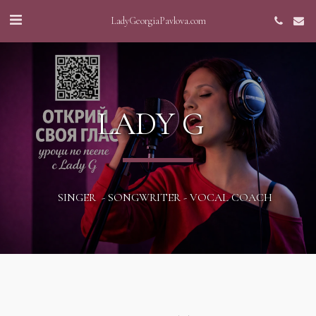
LadyGeorgiaPavlova.com
LADY G  
     SINGER  - SONGWRITER - VOCAL COACH