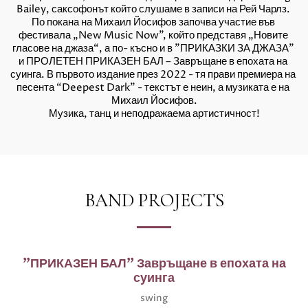
Bailey, саксофонът който слушаме в записи на Рей Чарлз. 
По покана на Михаил Йосифов започва участие във 
фестивала „New Music Now”, който представя „Новите 
гласове на джаза“, а по- късно и в "ПРИКАЗКИ ЗА ДЖАЗА" 
и ПРОЛЕТЕН ПРИКАЗЕН БАЛ – Завръщане в епохата на 
суинга. В първото издание през 2022 - тя прави премиера на 
песента “Deepest Dark” - текстът е неин, а музиката е на 
Михаил Йосифов.
Музика, танц и неподражаема артистичност!
BAND PROJECTS
"ПРИКАЗЕН БАЛ" Завръщане в епохата на
суинга
swing