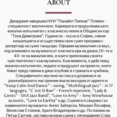
ABOUT
Джорджия завършва НУИ "Панайот Пипков" Плевен - 
специалност виолончело. Кариерата и продължава като 
вокален изпълнител с класическо пеене в Общински хор 
"Гена Димитрова". Година по - късно в София, сменя 
концепцията и осъществява своя суинг програма с 
репертоар за суинг танцьори. Оформя музикалния си вкус, 
под влиянието на музиката от златната ера на джаза 20-те и 
40-те на миналия век, в които припознава своята 
чувствителност към музиката. Към момента, е действащ 
вокален изпълнител, педагог и продуцент на проекти, които 
биват представяни в джаз клубове в страната и чужбина. 
Специфичното звучене на гласа и допринася за 
разнообразното настроение във всяка една от идеите и: 
"Keep Calm And Dance” – swing, "Multilingual Jazz" - in 17 
languges, "C`est Si Bon" - French repetoire, "Lady & 
Gents" - SKA Jazz Band”, “Love to Amy” – Amy Winehouse 
acoustic, "Love to Eartha” и др. Сцената я свързва със 
знаменитите музиканти: Ангел Заберски, Михаил Йосифов, 
Велислав Стоянов, братя Владигерови и др. По покана на 
Петър Салчев, застава на една сцена с легендарния Craig 